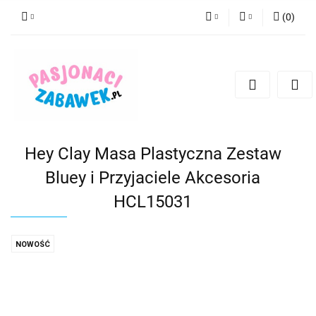
(
0
)
PLN
Zaloguj się
Zarejestruj się
CZK
Dodaj zgłoszenie
EUR
HUF
Hey Clay Masa Plastyczna Zestaw
Bluey i Przyjaciele Akcesoria
HCL15031
NOWOŚĆ