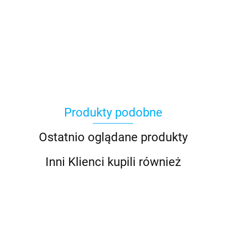
Asmodee
Produkty podobne
Basic Fun
Ostatnio oglądane produkty
Inni Klienci kupili również
Bebble