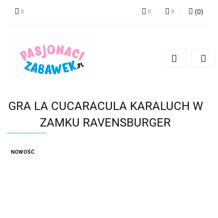
(
0
)
PLN
Zaloguj się
Zarejestruj się
CZK
Dodaj zgłoszenie
EUR
HUF
GRA LA CUCARACULA KARALUCH W
ZAMKU RAVENSBURGER
NOWOŚĆ