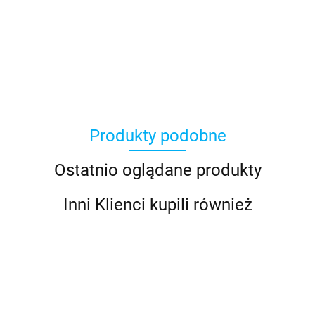
Asmodee
Produkty podobne
Basic Fun
Ostatnio oglądane produkty
Inni Klienci kupili również
Bebble