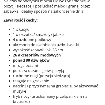
Na czas odpoczynku można ułożyć Cynamonkę w
pozycji siedzącej i posłuchać melodii granej przez
zabawkę. Idealny sposób na zakończenie dnia.
Zawartość i cechy:
1 x kucyk
1 x szczotka/ smakołyk jabłko
4 x ozdobne podkowy
akcesoria do ozdobienia uzdy, kwiatki
wysokość zabawki: ok. 35 cm
26 akcesoriów modowych
ponad 80 dźwięków
mruga oczami
porusza uszami, głową i szyją
ruchome nogi (pozycja siedząca)
reaguje na głaskanie
naciśnij i przytrzymaj na grzbiecie, by aktywować
muzykę
tryb nocy (uruchamiany przełącznikiem na
brzuszku)