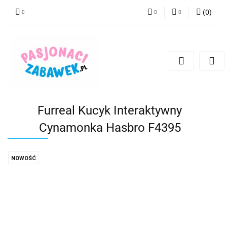
(
0
)
PLN
Zaloguj się
Zarejestruj się
CZK
Dodaj zgłoszenie
EUR
HUF
Furreal Kucyk Interaktywny
Cynamonka Hasbro F4395
NOWOŚĆ