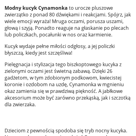
Modny kucyk Cynamonka
to urocze pluszowe
zwierzątko z ponad 80 dźwiękami i reakcjami. Spójrz, jak
wiele emocji wyraża! Mruga oczami, porusza uszami,
głową i szyją. Ponadto reaguje na głaskanie po plecach
lub policzkach, pocałunki w nos oraz karmienie.
Kucyk wydaje pełne miłości odgłosy, a jej policzki
błyszczą, kiedy jest szczęśliwa!
Pielęgnacja i stylizacja tego biszkoptowego kucyka z
zielonymi oczami jest świetną zabawą. Dzięki 26
gadżetom, w tym zdobionym podkowom, kwiecistej
koronie i ozdobom na uzdę, Cynamonka w mgnieniu
okaz zamienia się w prawdziwą piękność. A jabłkowe
akcesorium może być zarówno przekąską, jak i szczotką
dla zwierzaka.
Dzieciom z pewnością spodoba się tryb nocny kucyka.