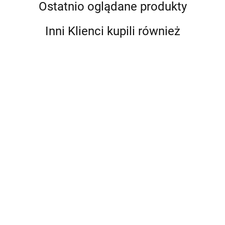
Ostatnio oglądane produkty
Inni Klienci kupili również
Bebble
Figurka
Figurka
Disney
Star
Disney
Star
Wish
Disney
Wars
Wish
Wars
102.99
Życzenie
Wish
62.99
The
Życzenie
Evil Eye
47.99
The
121.99
Lalka
Życzenie
Black
2-pak
Mroczny
47.99
Black
Asha
Lalka
Series
Zestaw
Kosiarz Gra
Series
HTH48
47.99
Śpiewająca
1-JAC
Lalka Król
Zręcznościowa
Princes
Asha j.
Magnifico
Leia
Włoski
i Królowa
HXP69
Amaya