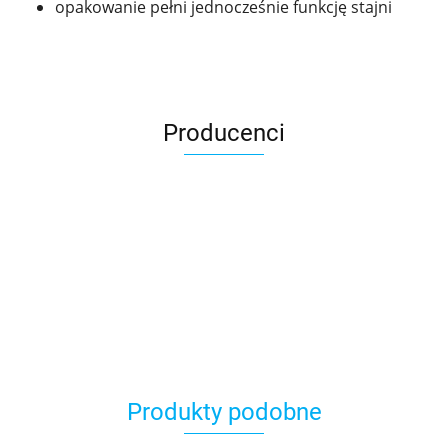
opakowanie pełni jednocześnie funkcję stajni
Producenci
Asmodee
Produkty podobne
Basic Fun