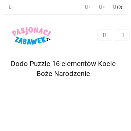
(
0
)
PLN
Zaloguj się
Zarejestruj się
CZK
Dodaj zgłoszenie
EUR
HUF
Dodo Puzzle 16 elementów Kocie
Boże Narodzenie