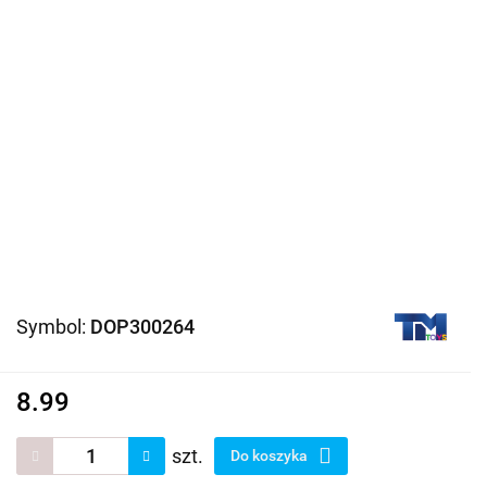
Symbol:
DOP300264
8.99
szt.
Do koszyka