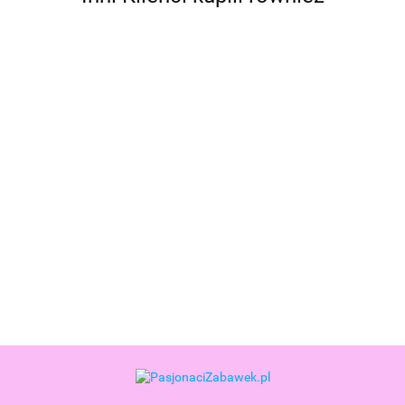
Bebble
Dodo
Dodo Puzzle
Dodo Puzzle
Dodo Puzzle
Dodo Puzz
Puzzle 16
16
16
16
16
elementów
elementów
elementów
elementów
elementó
8.99
7.99
7.99
7.99
7.99
Wyczekując
Jeżyk Jeż +
Misiek Miś +
Pingwin +
Zając +
Świąt
kolorowanka
kolorowanka
kolorowanka
kolorowan
240202
240219
240233
240226