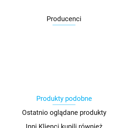
Producenci
Asmodee
Produkty podobne
Basic Fun
Ostatnio oglądane produkty
Inni Klienci kupili również