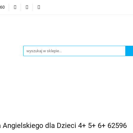
060
mocje
CzuCzu
Czytaj z Albikiem
Tommee Tippee
anki
Smart Games
j z Albikiem
Tommee Tippee
Top Model Kolorowanki
Angielskiego dla Dzieci 4+ 5+ 6+ 62596