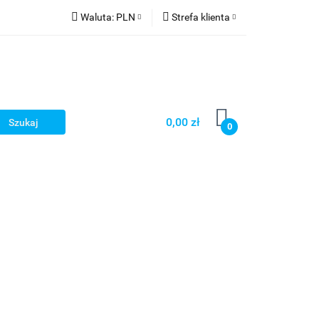
Waluta:
PLN
Strefa klienta
PLN
Zaloguj się
CZK
Zarejestruj się
EUR
Dodaj zgłoszenie
HUF
0,00 zł
0
Smart Games