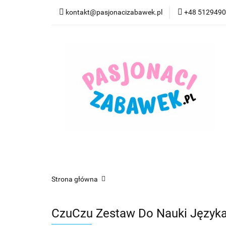
kontakt@pasjonacizabawek.pl
+48 512949
Kategorie
Pro
Top Model Kolorow
Kategorie
Promocje
CzuCzu
Czyta
Strona główna
CzuCzu Zestaw Do Nauki Języka 