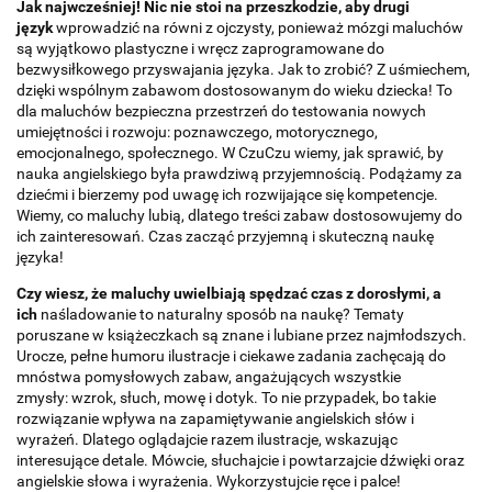
Jak najwcześniej! Nic nie stoi na przeszkodzie, aby drugi
język
wprowadzić na równi z ojczysty, ponieważ mózgi maluchów
są wyjątkowo plastyczne i wręcz zaprogramowane do
bezwysiłkowego przyswajania języka. Jak to zrobić? Z uśmiechem,
dzięki wspólnym zabawom dostosowanym do wieku dziecka! To
dla maluchów bezpieczna przestrzeń do testowania nowych
umiejętności i rozwoju: poznawczego, motorycznego,
emocjonalnego, społecznego. W CzuCzu wiemy, jak sprawić, by
nauka angielskiego była prawdziwą przyjemnością. Podążamy za
dziećmi i bierzemy pod uwagę ich rozwijające się kompetencje.
Wiemy, co maluchy lubią, dlatego treści zabaw dostosowujemy do
ich zainteresowań. Czas zacząć przyjemną i skuteczną naukę
języka!
Czy wiesz, że maluchy uwielbiają spędzać czas z dorosłymi, a
ich
naśladowanie to naturalny sposób na naukę? Tematy
poruszane w książeczkach są znane i lubiane przez najmłodszych.
Urocze, pełne humoru ilustracje i ciekawe zadania zachęcają do
mnóstwa pomysłowych zabaw, angażujących wszystkie
zmysły: wzrok, słuch, mowę i dotyk. To nie przypadek, bo takie
rozwiązanie wpływa na zapamiętywanie angielskich słów i
wyrażeń. Dlatego oglądajcie razem ilustracje, wskazując
interesujące detale. Mówcie, słuchajcie i powtarzajcie dźwięki oraz
angielskie słowa i wyrażenia. Wykorzystujcie ręce i palce!