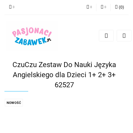
(
0
)
PLN
Zaloguj się
Zarejestruj się
CZK
Dodaj zgłoszenie
EUR
HUF
CzuCzu Zestaw Do Nauki Języka
Angielskiego dla Dzieci 1+ 2+ 3+
62527
NOWOŚĆ