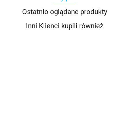
Ostatnio oglądane produkty
Inni Klienci kupili również
Bebble
CzuCzu
CzuCzu
Biblioteczka
Karty na
CzuCzu
CzuCzu
Malucha 1+
Kółeczku
39.99
23.99
Kontrasty Na
Kontrasty Na
62336
Dźwięki
Sznureczku
Sznureczku
Pojazdu 1+
29.99
29.99
Książeczka dla
Książeczka dla
73289
Dzieci 0-3 mies
Dzieci 6-9 mies
97082
97099