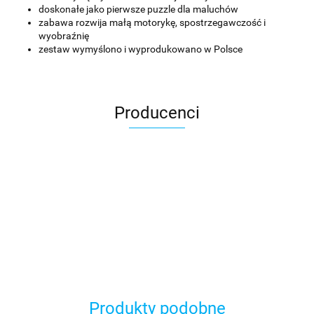
doskonałe jako pierwsze puzzle dla maluchów
zabawa rozwija małą motorykę, spostrzegawczość i
wyobraźnię
zestaw wymyślono i wyprodukowano w Polsce
Producenci
Asmodee
Produkty podobne
Basic Fun