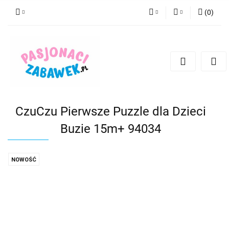
(
0
)
PLN
Zaloguj się
Zarejestruj się
CZK
Dodaj zgłoszenie
EUR
HUF
CzuCzu Pierwsze Puzzle dla Dzieci
Buzie 15m+ 94034
NOWOŚĆ