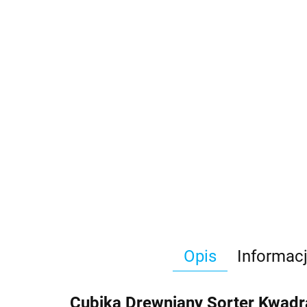
Opis
Informac
Cubika Drewniany Sorter Kwad