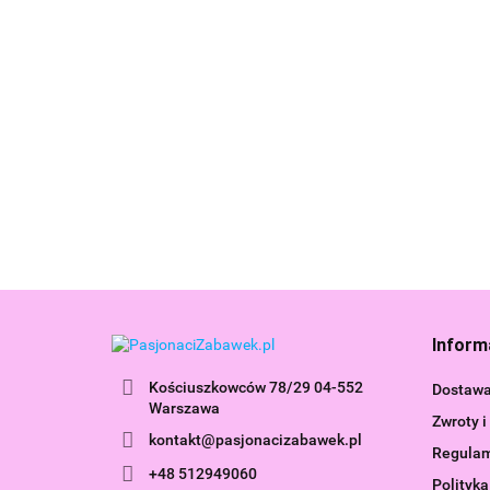
Cubika
Cubika
Drewniana
Cubika Drewniana
Drewniana
Wieżyczka L
Balansująca
34.99
Piramidka LD-18
22 Pastelow
47.99
Wieżyczka LD-24
Pastelowa 18m+
16099
52.99
Pastelowa 16112
15849
Inform
Kościuszkowców 78/29 04-552
Dostaw
Warszawa
Zwroty i
kontakt@pasjonacizabawek.pl
Regula
+48 512949060
Polityka