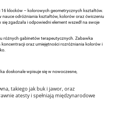
 i 16 klocków – kolorowych geometrycznych kształtów.
 w nauce odróżniania kształtów, kolorów oraz ćwiczeniu
w się zgadzała i odpowiedni element wszedł na swoje
ielu różnych gabinetów terapeutycznych. Zabawka
oncentracji oraz umiejętności rozróżniania kolorów i
ko.
dka doskonale wpisuje się w nowoczesne,
na, takiego jak buk i jawor, oraz
awnie atesty i spełniają międzynarodowe