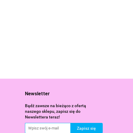
Cubika
Cubika
Drewniane
Drewniane
Domki i
bika Drewniane
57.99
Nawlekanki
Emotki
mbałki
41.99
Księżniczki
Pastelowe
trument
Pastelowe
99
15962
flofon Dla
16013
ieci18m+ 15931
Newsletter
Bądź zawsze na bieżąco z ofertą
naszego sklepu, zapisz się do
Newslettera teraz!