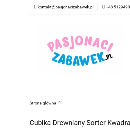
kontakt@pasjonacizabawek.pl
+48 512949
Kategorie
Pro
Top Model Kolorow
Kategorie
Promocje
CzuCzu
Czyta
Strona główna
Cubika Drewniany Sorter Kwadr