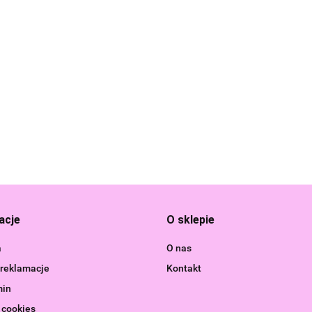
Cubika Drewniana
Cubika Drewniana
Cubika Drewniana
D-
Cu
Zabawka do
Zabawka do
Zabawka do
a
Cy
Ciągnięcia Kotek
Ciągnięcia Piesek
Ciągnięcia
36.99
36.99
Ins
Pastelowy 15986
52.99
Pastelowy 15993
50.
Kaczuszki
Ksy
Pastelowe 15979
Dz
acje
O sklepie
a
O nas
 reklamacje
Kontakt
Boti
min
 cookies