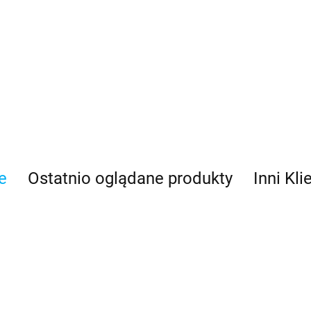
Asmodee
e
Ostatnio oglądane produkty
Inni Kli
Basic Fun
Bebble