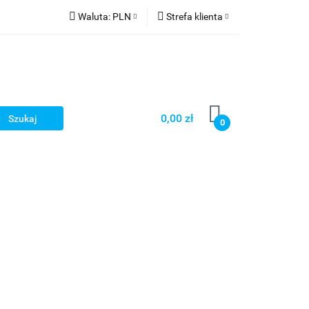
Waluta:
PLN
Strefa klienta
PLN
Zaloguj się
CZK
Zarejestruj się
EUR
Dodaj zgłoszenie
HUF
0,00 zł
0
Smart Games