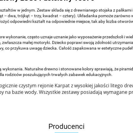
ształtów w jednym. Zestaw składa się z drewnianego stojaka z palikami
kąt – dwa, trójkąt – trzy, kwadrat – cztery). Układanka pomoże zarówno
ożyć odpowiedni kształt na odpowiednie miejsce, tak aby liczba otworó
re wykonanie, często uznaje uznanie jako wyposażenie przedszkoli i w
właszcza małej motoryki. Dziecko poprawi swoją zdolność utrzymania k
wy, co przykuwa uwagę dziecka. Całość zapakowana w estetyczne pudeł
ą wykonania. Naturalne drewno i stonowane kolory sprawiają, że pirami
dla rodziców poszukujących trwałych zabawek edukacyjnych.
gicznie czystym rejonie Karpat z wysokiej jakości litego drew
by na bazie wody. Wszystkie zestawy posiadają wymagane pr
Producenci