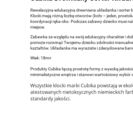
Rewelacyjna edukacyjna drewniana układanka i sorter k
Klocki mają różną liczbę otworów (koło – jeden, prosto
koordynacji ręka-oko. Podczas zabawy dziecko musi nał
miejsce.
Zabawka ze względu na swój edukacyjny charakter i dob
pomoże rozwinąć Twojemu dziecku zdolności manualne, z
kształtów. Układanka ma wyraziste i zdecydowane bar
Wiek: 18m+
Produkty Cubika łączą prostotę formy z wysoką jakości
minimalistyczne wnętrza i stanowi wartościowy wybór 
Wszystkie klocki marki Cubika powstają w ekolo
atestowanych nietoksycznych niemieckich far
standardy jakości.