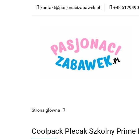
kontakt@pasjonacizabawek.pl
+48 512949
Kategorie
Pro
Top Model Kolorow
Kategorie
Promocje
CzuCzu
Czyta
Strona główna
Coolpack Plecak Szkolny Prime