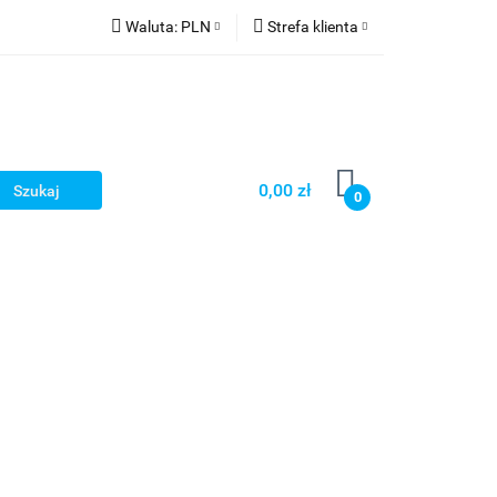
Waluta:
PLN
Strefa klienta
PLN
Zaloguj się
CZK
Zarejestruj się
EUR
Dodaj zgłoszenie
HUF
0,00 zł
0
Smart Games