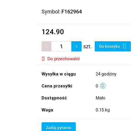
Symbol:
F162964
124.90
szt.
Do koszyka
Do przechowalni
Wysyłka w ciągu
24 godziny
Cena przesyłki
0
Dostępność
Mało
Waga
0.15 kg
Zadaj pytanie