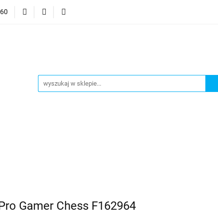
060
mocje
CzuCzu
Czytaj z Albikiem
Tommee Tippee
anki
Smart Games
j z Albikiem
Tommee Tippee
Top Model Kolorowanki
 Pro Gamer Chess F162964