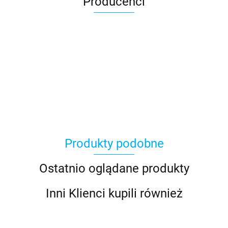
Producenci
Asmodee
Produkty podobne
Basic Fun
Ostatnio oglądane produkty
Inni Klienci kupili również
Bebble