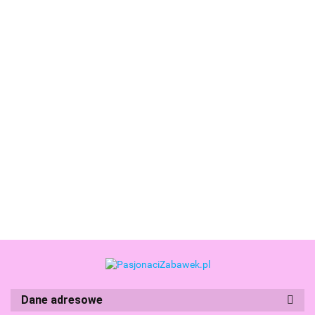
Coolpack
Coolpack
Coolpack
Coolpack
Plecak
Plecak
Piórnik
Piórnik
Dwukomorowy
Dwukomorowy
Trzykomorowy
Trzykomorowy
131.99
131.99
94.99
104.99
dla Klas 1-3
dla Klas 1-3
Wyposażeniem
z
Jerry
Jerry
Jumper 3
Wyposażeniem
Adventure
Astronaut
Disney Gold
Jumper 3
Park F029672
F029932
Stitch
Disney Stitch
Dane adresowe
Boti