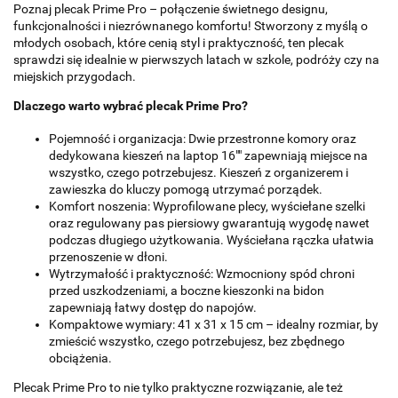
Poznaj plecak Prime Pro – połączenie świetnego designu,
funkcjonalności i niezrównanego komfortu! Stworzony z myślą o
młodych osobach, które cenią styl i praktyczność, ten plecak
sprawdzi się idealnie w pierwszych latach w szkole, podróży czy na
miejskich przygodach.
Dlaczego warto wybrać plecak Prime Pro?
Pojemność i organizacja: Dwie przestronne komory oraz
dedykowana kieszeń na laptop 16"" zapewniają miejsce na
wszystko, czego potrzebujesz. Kieszeń z organizerem i
zawieszka do kluczy pomogą utrzymać porządek.
Komfort noszenia: Wyprofilowane plecy, wyściełane szelki
oraz regulowany pas piersiowy gwarantują wygodę nawet
podczas długiego użytkowania. Wyściełana rączka ułatwia
przenoszenie w dłoni.
Wytrzymałość i praktyczność: Wzmocniony spód chroni
przed uszkodzeniami, a boczne kieszonki na bidon
zapewniają łatwy dostęp do napojów.
Kompaktowe wymiary: 41 x 31 x 15 cm – idealny rozmiar, by
zmieścić wszystko, czego potrzebujesz, bez zbędnego
obciążenia.
Plecak Prime Pro to nie tylko praktyczne rozwiązanie, ale też