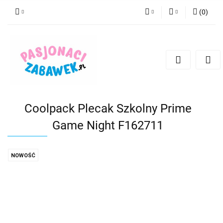
(
0
)
PLN
Zaloguj się
Zarejestruj się
CZK
Dodaj zgłoszenie
EUR
HUF
Coolpack Plecak Szkolny Prime
Game Night F162711
NOWOŚĆ