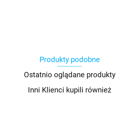
Asmodee
Produkty podobne
Basic Fun
Ostatnio oglądane produkty
Inni Klienci kupili również
Bebble