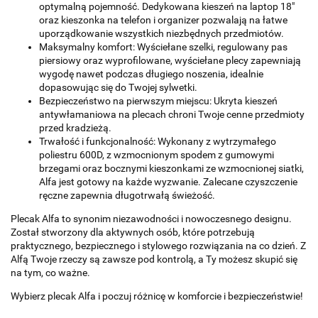
optymalną pojemność. Dedykowana kieszeń na laptop 18"
oraz kieszonka na telefon i organizer pozwalają na łatwe
uporządkowanie wszystkich niezbędnych przedmiotów.
Maksymalny komfort: Wyściełane szelki, regulowany pas
piersiowy oraz wyprofilowane, wyściełane plecy zapewniają
wygodę nawet podczas długiego noszenia, idealnie
dopasowując się do Twojej sylwetki.
Bezpieczeństwo na pierwszym miejscu: Ukryta kieszeń
antywłamaniowa na plecach chroni Twoje cenne przedmioty
przed kradzieżą.
Trwałość i funkcjonalność: Wykonany z wytrzymałego
poliestru 600D, z wzmocnionym spodem z gumowymi
brzegami oraz bocznymi kieszonkami ze wzmocnionej siatki,
Alfa jest gotowy na każde wyzwanie. Zalecane czyszczenie
ręczne zapewnia długotrwałą świeżość.
Plecak Alfa to synonim niezawodności i nowoczesnego designu.
Został stworzony dla aktywnych osób, które potrzebują
praktycznego, bezpiecznego i stylowego rozwiązania na co dzień. Z
Alfą Twoje rzeczy są zawsze pod kontrolą, a Ty możesz skupić się
na tym, co ważne.
Wybierz plecak Alfa i poczuj różnicę w komforcie i bezpieczeństwie!