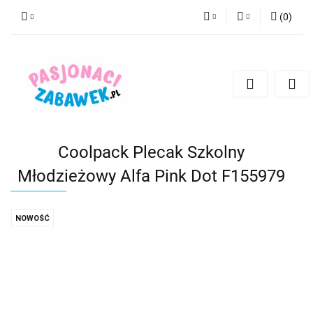
(
0
)
PLN
Zaloguj się
Zarejestruj się
CZK
Dodaj zgłoszenie
EUR
HUF
Coolpack Plecak Szkolny
Młodzieżowy Alfa Pink Dot F155979
NOWOŚĆ