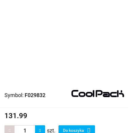
Symbol:
F029832
131.99
szt.
Do koszyka