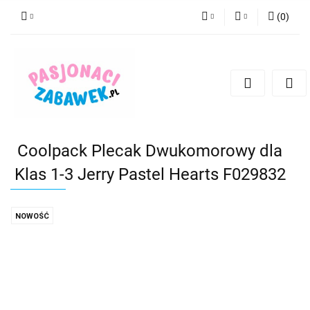
(
0
)
PLN
Zaloguj się
Zarejestruj się
CZK
Dodaj zgłoszenie
EUR
HUF
Coolpack Plecak Dwukomorowy dla
Klas 1-3 Jerry Pastel Hearts F029832
NOWOŚĆ