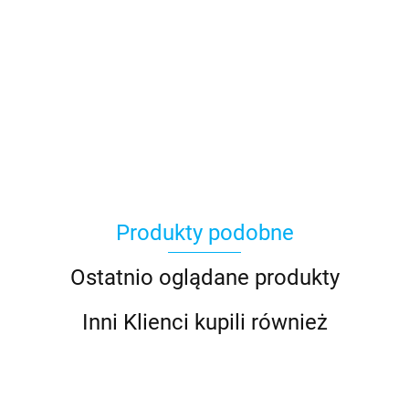
Asmodee
Produkty podobne
Basic Fun
Ostatnio oglądane produkty
Inni Klienci kupili również
Bebble