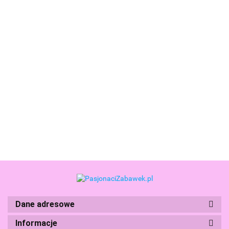
Coolpack
Coolpack
Coolpack
Coolpack
Plecak
Plecak
Piórnik
Piórnik
Dwukomorowy
Dwukomorowy
Trzykomorowy
Trzykomorowy
131.99
131.99
94.99
104.99
dla Klas 1-3
dla Klas 1-3
Wyposażeniem
z
Jerry
Jerry
Jumper 3
Wyposażeniem
Adventure
Astronaut
Disney Gold
Jumper 3
Park F029672
F029932
Stitch
Disney Stitch
Dane adresowe
Boti
Informacje