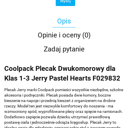
Wyślij
Opis
Opinie i oceny (0)
Zadaj pytanie
Coolpack Plecak Dwukomorowy dla
Klas 1-3 Jerry Pastel Hearts F029832
Plecak Jerry marki Coolpack pomieści wszystkie niezbędne, szkolne
akcesoria i podręczniki. Plecak posiada dwie komory, boczne
kieszenie na napoje i przednią kieszeń z organizerem na drobne
rzeczy. Model ten jest niezwykle komfortowy do noszenia - ma
wzmocniony spód, wyprofilowane plecy oraz spięcie na ramionach.
Dodatkowo zapięcie pozwala dziecku utrzymać prawidłową
postawę ciała i jednocześnie odciąża kręgosłup. Plecak Jerry to
idealna opcja dla młodzieży, ceniącej sobie styl a zarazem wygodę.