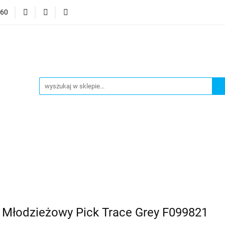
060
mocje
CzuCzu
Czytaj z Albikiem
Tommee Tippee
anki
Smart Games
j z Albikiem
Tommee Tippee
Top Model Kolorowanki
Młodzieżowy Pick Trace Grey F099821