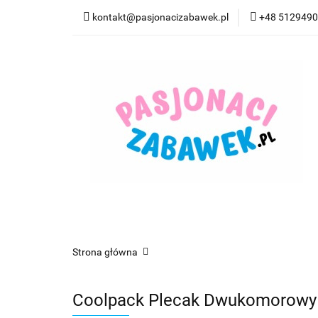
kontakt@pasjonacizabawek.pl
+48 512949
Kategorie
Pro
Top Model Kolorow
Kategorie
Promocje
CzuCzu
Czyta
Strona główna
Coolpack Plecak Dwukomorowy 