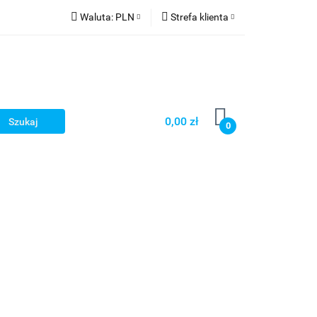
Waluta:
PLN
Strefa klienta
PLN
Zaloguj się
CZK
Zarejestruj się
EUR
Dodaj zgłoszenie
HUF
0,00 zł
0
Smart Games