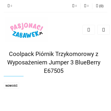
(
0
)
PLN
Zaloguj się
Zarejestruj się
CZK
Dodaj zgłoszenie
EUR
HUF
Coolpack Piórnik Trzykomorowy z
Wyposażeniem Jumper 3 BlueBerry
E67505
NOWOŚĆ