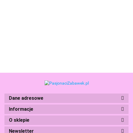
Coolpack
Coolpack
Coolpack
Coolpack
Piórnik
Piórnik
Piórnik
Piórnik
Dwukomorowy
Dwukomorowy
Dwukomorowy
Dwukomorowy
58.99
67.99
58.99
58.99
Wyposażeniem
Wyposażeniem
Wyposażeniem
z
Jumper 2
Jumper 2
Jumper 2 Let's
Wyposażeniem
CranBerry
Disney Gold
Gol F066674
Jumper 2
F066756
Stitch
Astronaut
F066932
Dane adresowe
Boti
Informacje
O sklepie
Newsletter