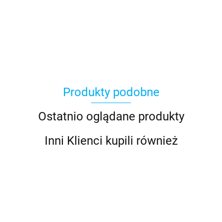
Asmodee
Produkty podobne
Basic Fun
Ostatnio oglądane produkty
Inni Klienci kupili również
Bebble