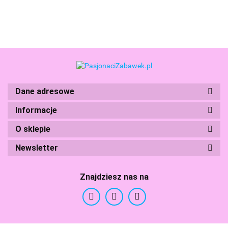
350ml
Green
Yellow
Grey
Purple
Z16576
Z10
Bono
Z30002
Z30001
Z30004
Z30003
Z10672
Dane adresowe
Informacje
Boti
O sklepie
Newsletter
Znajdziesz nas na
Branded Toys