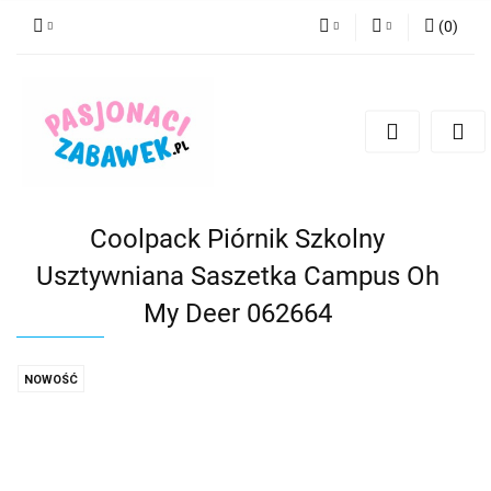
(
0
)
PLN
Zaloguj się
Zarejestruj się
CZK
Dodaj zgłoszenie
EUR
HUF
Coolpack Piórnik Szkolny
Usztywniana Saszetka Campus Oh
My Deer 062664
NOWOŚĆ