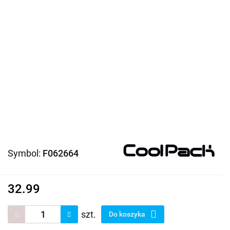
Symbol:
F062664
32.99
szt.
Do koszyka