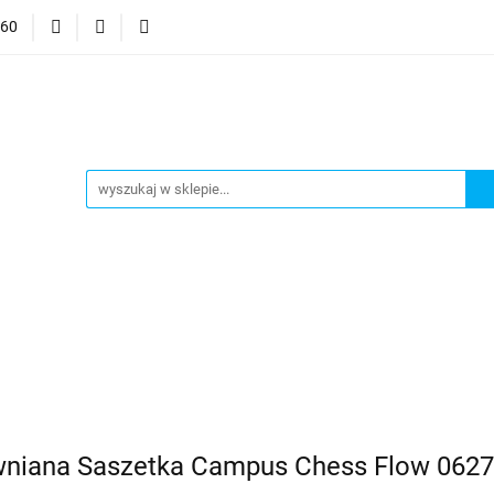
060
mocje
CzuCzu
Czytaj z Albikiem
Tommee Tippee
anki
Smart Games
j z Albikiem
Tommee Tippee
Top Model Kolorowanki
ywniana Saszetka Campus Chess Flow 062