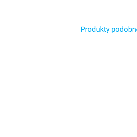
Produkty podobn
Coolpack Bi
Coolpack Bidon
Coolpack Bidon
na Wodę 50
na Wodę 500ml
na Wodę 500ml
Hugo Mint G
Hugo Blue Green
Hugo Blue Yellow
26.99
26.99
26.99
Z30004
Z30002
Z30001