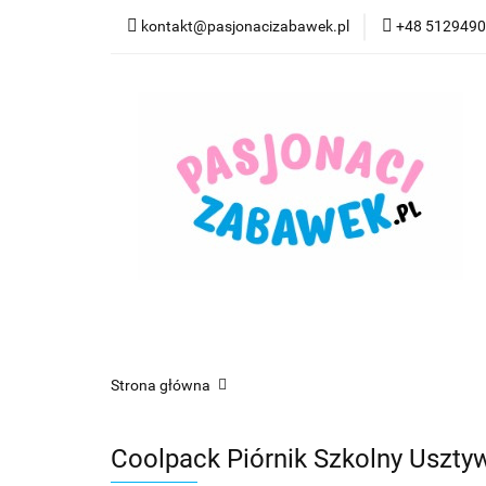
kontakt@pasjonacizabawek.pl
+48 512949
Kategorie
Pro
Top Model Kolorow
Kategorie
Promocje
CzuCzu
Czyta
Strona główna
Coolpack Piórnik Szkolny Uszt