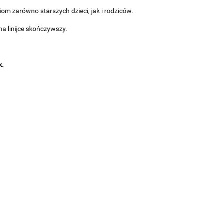
m zarówno starszych dzieci, jak i rodziców.
na linijce skończywszy.
k.