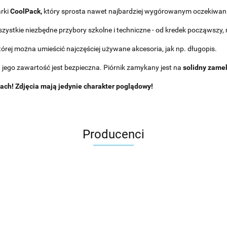
rki
CoolPack,
który sprosta nawet najbardziej wygórowanym oczekiwanio
szystkie niezbędne przybory szkolne i techniczne - od kredek począwszy, 
órej można umieścić najczęściej używane akcesoria, jak np. długopis.
 a jego zawartość jest bezpieczna. Piórnik zamykany jest na
solidny zame
ach! Zdjęcia mają jedynie charakter poglądowy!
Producenci
Asmodee