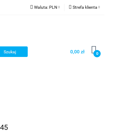
Waluta:
PLN
Strefa klienta
PLN
Zaloguj się
CZK
Zarejestruj się
EUR
Dodaj zgłoszenie
HUF
0,00 zł
0
Smart Games
745