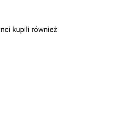
enci kupili również
Coolpack Bidon
olpack Bidon
Coolpack Bidon
na Wodę Bear
 Wodę
na Wodę
350ml Bono
lloons 350ml
37.90
BlackBoard
Z10968
.90
27.99
no Z10970
600ml Brisk
Z16921