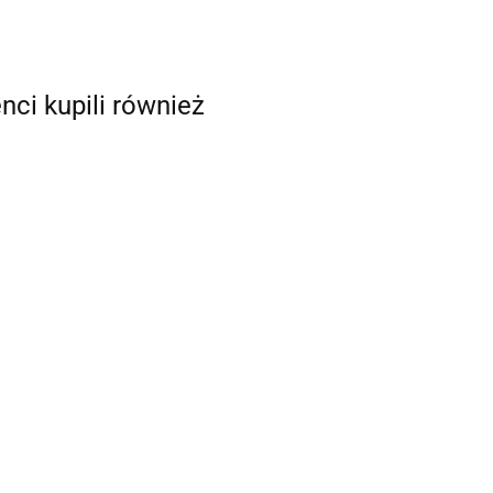
enci kupili również
Coolpack Bidon
olpack Bidon
Coolpack Bidon
na Wodę Bear
 Wodę
na Wodę
350ml Bono
lloons 350ml
37.90
BlackBoard
Z10968
.90
27.99
no Z10970
600ml Brisk
Z16921