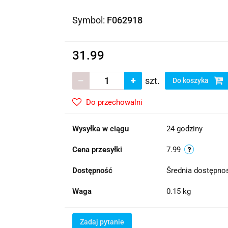
Symbol:
F062918
31.99
szt.
Do koszyka
Do przechowalni
Wysyłka w ciągu
24 godziny
Cena przesyłki
7.99
Dostępność
Średnia dostępn
Waga
0.15 kg
Zadaj pytanie