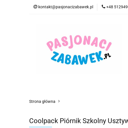
kontakt@pasjonacizabawek.pl
+48 51294
Kategorie
Pro
Top Model Kolorow
Kategorie
Promocje
CzuCzu
Czyt
Strona główna
Coolpack Piórnik Szkolny Uszt