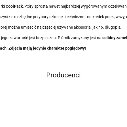
rki
CoolPack,
który sprosta nawet najbardziej wygórowanym oczekiwanio
szystkie niezbędne przybory szkolne i techniczne - od kredek począwszy, 
órej można umieścić najczęściej używane akcesoria, jak np. długopis.
 a jego zawartość jest bezpieczna. Piórnik zamykany jest na
solidny zame
ach! Zdjęcia mają jedynie charakter poglądowy!
Producenci
Asmodee