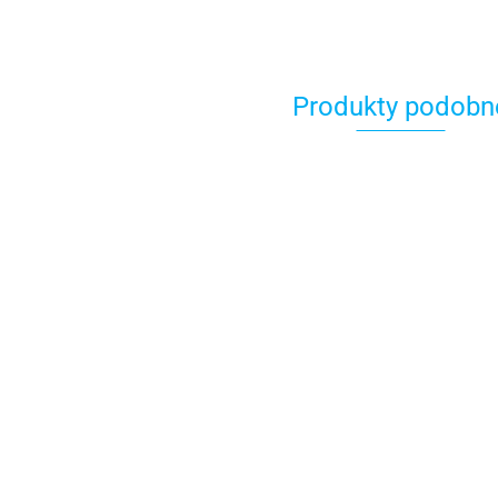
Produkty podobn
Coolpack Bi
Coolpack Bidon
Coolpack Bidon
na Wodę 50
na Wodę 500ml
na Wodę 500ml
Hugo Mint G
Hugo Blue Green
Hugo Blue Yellow
26.99
26.99
26.99
Z30004
Z30002
Z30001