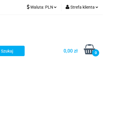
Waluta:
PLN
Strefa klienta
PLN
Zaloguj się
CZK
Zarejestruj się
EUR
Dodaj zgłoszenie
HUF
0,00 zł
0
i
Smart Games