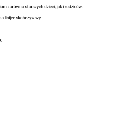
m zarówno starszych dzieci, jak i rodziców.
na linijce skończywszy.
k.