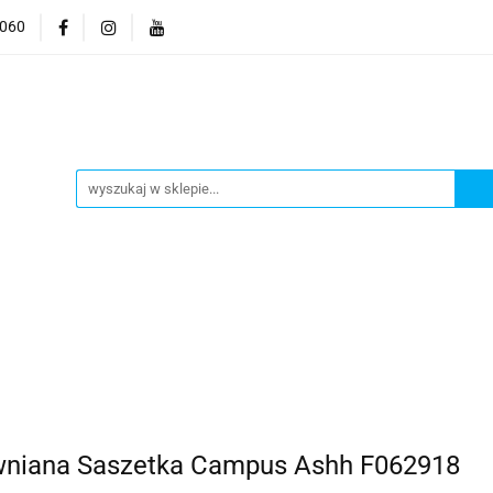
9060
mocje
CzuCzu
Czytaj z Albikiem
Tommee Tippee
anki
Smart Games
aj z Albikiem
Tommee Tippee
Top Model Kolorowank
ywniana Saszetka Campus Ashh F062918