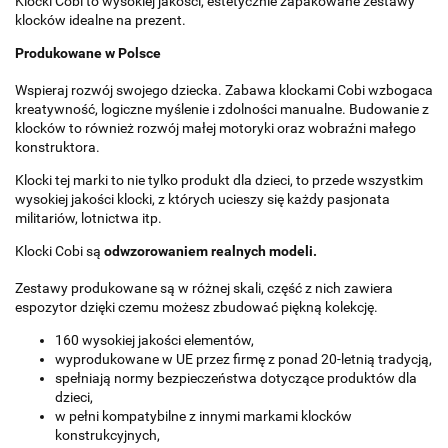
Klocki Cobi to wysokiej jakości, estetycznie zapakowane zestawy
klocków idealne na prezent.
Produkowane w Polsce
Wspieraj rozwój swojego dziecka. Zabawa klockami Cobi wzbogaca
kreatywność, logiczne myślenie i zdolności manualne. Budowanie z
klocków to również rozwój małej motoryki oraz wobraźni małego
konstruktora.
Klocki tej marki to nie tylko produkt dla dzieci, to przede wszystkim
wysokiej jakości klocki, z których ucieszy się każdy pasjonata
militariów, lotnictwa itp.
Klocki Cobi są
odwzorowaniem realnych modeli.
Zestawy produkowane są w różnej skali, część z nich zawiera
espozytor dzięki czemu możesz zbudować piękną kolekcję.
160 wysokiej jakości elementów,
wyprodukowane w UE przez firmę z ponad 20-letnią tradycją,
spełniają normy bezpieczeństwa dotyczące produktów dla
dzieci,
w pełni kompatybilne z innymi markami klocków
konstrukcyjnych,