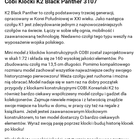
Cobi Klocki K2 Black Panther 3107
K2 Black Panther to czołg podstawowy trzeciej generacji,
opracowany w Korei Południowej w XXI wieku. Jako następca
czołgu K1 jest zdecydowanie jednym z najnowocześniejszych
czołgów na świecie. Łączy w sobie siłę ognia, mobilność i
zaawansowaną technologię. Niedawno czołgi tego typu weszły na
wyposażenie wojska polskiego.
Mini model z klocków konstrukcyjnych COBI został zaprojektowany
w skali 1:72 i składa się ze 160 wysokiej jakości elementów. Po
zbudowaniu czołg ma 13,5 cm długości. Pomimo kompaktowego
rozmiaru model zachował wszystkie najważniejsze cechy swojego
historycznego pierwowzoru! Wieża czołgu jest ruchoma i można
nią obracać.Model nadaje się w sam raz na dobry początek
przygody z klockami konstrukcyjnymi COBI.Koreański K2 to
również bardzo ciekawy współczesny model czołgu i gadżet dla
kolekcjonerów. Zajmuje niewiele miejsca i z łatwością znajdzie
swoje miejsce na biurku w domu, w pracy czy też na regale z
książkami. Jeżeli jesteś zaawansowanym klockowym
konstruktorem, to ten model dostarczy Ci bardzo ciekawych
elementów. Wyraź swoją pasję poprzez klocki i buduj historię klocek
po klocku!