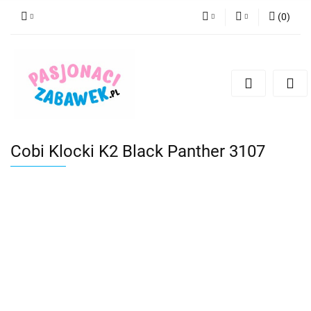
(
0
)
PLN
Zaloguj się
Zarejestruj się
CZK
Dodaj zgłoszenie
EUR
HUF
Cobi Klocki K2 Black Panther 3107