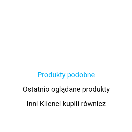
Asmodee
Produkty podobne
Basic Fun
Ostatnio oglądane produkty
Inni Klienci kupili również
Bebble