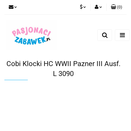
(
0
)
PLN
Zaloguj się
Zarejestruj się
CZK
Dodaj zgłoszenie
EUR
HUF
Cobi Klocki HC WWII Pazner III Ausf.
L 3090