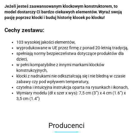
Jeżeli jesteś zaawansowanym klockowym konstruktorem, to
model dostarczy Ci bardzo ciekawych elementów. Wyraź swoją
pasję poprzez klocki i buduj historię klocek po klocku!
Cechy zestawu:
103 wysokiej jakości elementów,
wyprodukowane w UE przez firmę z ponad 20-letnią tradycją,
spełniają normy bezpieczeństwa dotyczące produktów dla
dzieci,
w pełni kompatybilne z innymi markami klocków
konstrukcyjnych,
klocki z nadrukami nie odkształcają się i nie bledną w czasie
zabawy czy pod wpływem temperatury,
czytelna i intuicyjna instrukcja oparta na rysunkach i ikonach,
Wymiary modelu (dł x szer x wys): 7,5 cm (3”) x 4 cm (1.6”) x
3,5 cm (1.4”)
Producenci