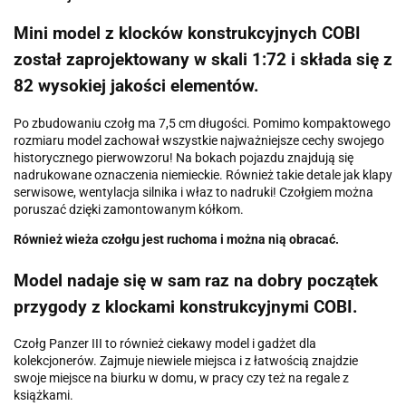
Mini model z klocków konstrukcyjnych COBI
został zaprojektowany w skali 1:72 i składa się z
82 wysokiej jakości elementów.
Po zbudowaniu czołg ma 7,5 cm długości. Pomimo kompaktowego
rozmiaru model zachował wszystkie najważniejsze cechy swojego
historycznego pierwowzoru! Na bokach pojazdu znajdują się
nadrukowane oznaczenia niemieckie. Również takie detale jak klapy
serwisowe, wentylacja silnika i właz to nadruki! Czołgiem można
poruszać dzięki zamontowanym kółkom.
Również wieża czołgu jest ruchoma i można nią obracać.
Model nadaje się w sam raz na dobry początek
przygody z klockami konstrukcyjnymi COBI.
Czołg Panzer III to również ciekawy model i gadżet dla
kolekcjonerów. Zajmuje niewiele miejsca i z łatwością znajdzie
swoje miejsce na biurku w domu, w pracy czy też na regale z
książkami.