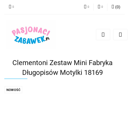
(
0
)
PLN
Zaloguj się
Zarejestruj się
CZK
Dodaj zgłoszenie
EUR
HUF
Clementoni Zestaw Mini Fabryka
Długopisów Motylki 18169
NOWOŚĆ