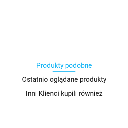
Asmodee
Produkty podobne
Basic Fun
Ostatnio oglądane produkty
Inni Klienci kupili również
Bebble