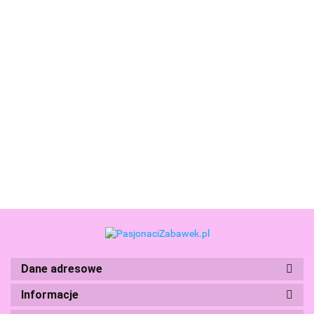
Clementoni
Clementoni
Zestaw
Fabryka
Clementoni
Clementoni
Fabryka
Długopisów
Naukowa
Naukowa
84.99
89.90
Długopisów
KPOP Demon
Zabawa
Zabawa Kule do
102.99
Hello Kitty
65.99
Hunters
Laboratorium
Kąpieli stwórz
18276
18476
Kryształowych
pachnące kule
Ozdób 50398
50397
Dane adresowe
Boti
Informacje