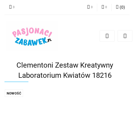
(
0
)
PLN
Zaloguj się
Zarejestruj się
CZK
Dodaj zgłoszenie
EUR
HUF
Clementoni Zestaw Kreatywny
Laboratorium Kwiatów 18216
NOWOŚĆ