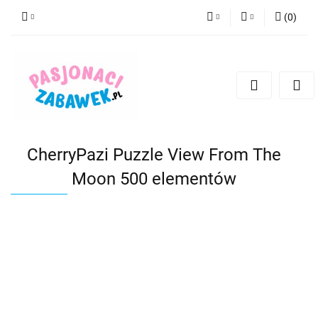
(
0
)
PLN
Zaloguj się
Zarejestruj się
CZK
Dodaj zgłoszenie
EUR
HUF
CherryPazi Puzzle View From The
Moon 500 elementów