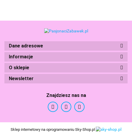
elementów
elem
Dane adresowe
Informacje
Boti
O sklepie
Newsletter
Znajdziesz nas na
Branded Toys
Sklep internetowy na oprogramowaniu Sky-Shop.pl