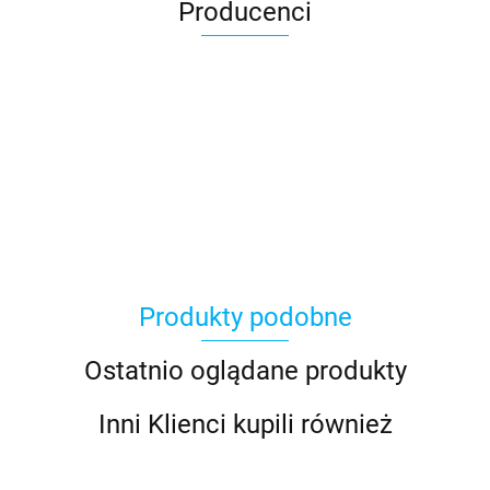
Producenci
Asmodee
Produkty podobne
Basic Fun
Ostatnio oglądane produkty
Inni Klienci kupili również
Bebble