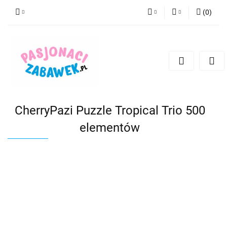
(
0
)
PLN
Zaloguj się
Zarejestruj się
CZK
Dodaj zgłoszenie
EUR
HUF
CherryPazi Puzzle Tropical Trio 500
elementów