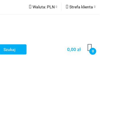
Waluta:
PLN
Strefa klienta
PLN
Zaloguj się
CZK
Zarejestruj się
EUR
Dodaj zgłoszenie
HUF
0,00 zł
0
Smart Games