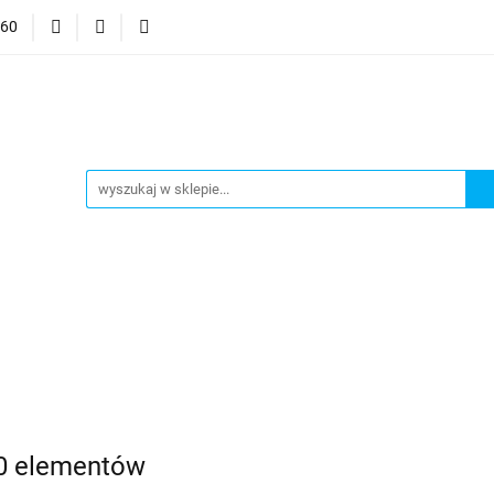
060
mocje
CzuCzu
Czytaj z Albikiem
Tommee Tippee
anki
Smart Games
j z Albikiem
Tommee Tippee
Top Model Kolorowanki
00 elementów