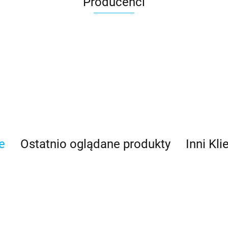
Producenci
Asmodee
e
Ostatnio oglądane produkty
Inni Kli
Basic Fun
Bebble