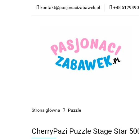
kontakt@pasjonacizabawek.pl
+48 512949
Kategorie
Pro
Top Model Kolorow
Kategorie
Promocje
CzuCzu
Czyta
Strona główna
Puzzle
CherryPazi Puzzle Stage Star 5