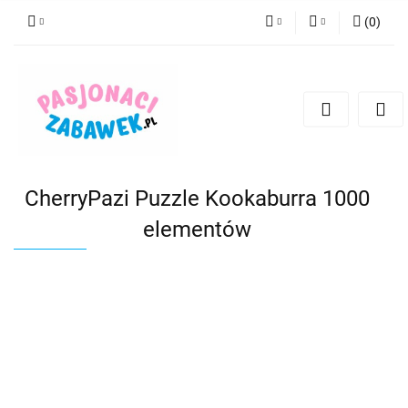
(
0
)
PLN
Zaloguj się
Zarejestruj się
CZK
Dodaj zgłoszenie
EUR
HUF
CherryPazi Puzzle Kookaburra 1000
elementów