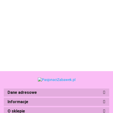
CherryPazi
CherryPazi
CherryPazi
CherryPazi
CherryPazi
Puzzle
Puzzle
Puzzle A
Puzzle
Puzzle
Anything
Amsterdam
Woodland
Amsterdam
Beauty And
29.99
35.99
27.99
33.99
for Love
33.99
Tulips
Explorer
at Night
The Beast
500
1000
500
1000
1000
elementów
elementów
elementów
elementów
elementów
Dane adresowe
Informacje
Boti
O sklepie