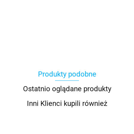
Asmodee
Produkty podobne
Basic Fun
Ostatnio oglądane produkty
Inni Klienci kupili również
Bebble