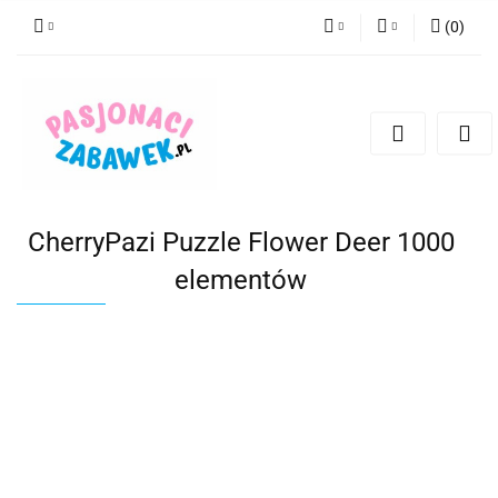
(
0
)
PLN
Zaloguj się
Zarejestruj się
CZK
Dodaj zgłoszenie
EUR
HUF
CherryPazi Puzzle Flower Deer 1000
elementów