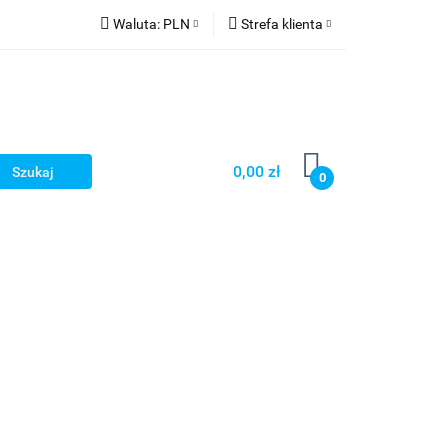
Waluta:
PLN
Strefa klienta
PLN
Zaloguj się
CZK
Zarejestruj się
EUR
Dodaj zgłoszenie
HUF
0,00 zł
0
Smart Games