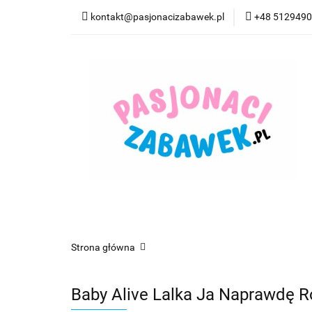
kontakt@pasjonacizabawek.pl
+48 512949
Kategorie
Pro
Top Model Kolorow
Kategorie
Promocje
CzuCzu
Czyta
Strona główna
Baby Alive Lalka Ja Naprawdę 