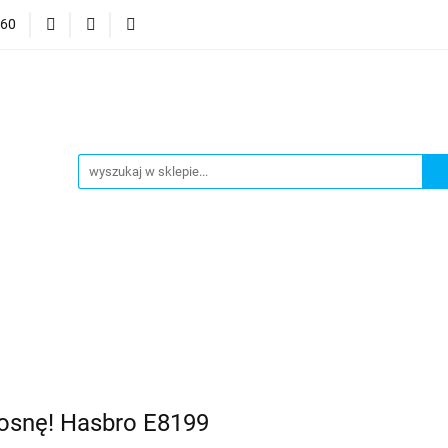
060
mocje
CzuCzu
Czytaj z Albikiem
Tommee Tippee
anki
Smart Games
j z Albikiem
Tommee Tippee
Top Model Kolorowanki
Rosnę! Hasbro E8199