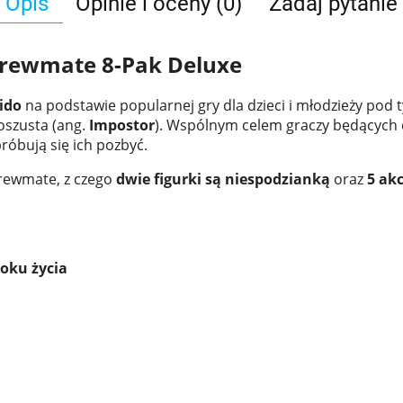
Opis
Opinie i oceny (0)
Zadaj pytanie
Crewmate 8-Pak Deluxe
ido
na podstawie popularnej gry dla dzieci i młodzieży pod
 oszusta (ang.
Impostor
). Wspólnym celem graczy będących c
próbują się ich pozbyć.
ewmate, z czego
dwie figurki są niespodzianką
oraz
5
ak
roku życia