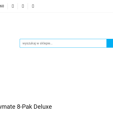
060
mocje
CzuCzu
Czytaj z Albikiem
Tommee Tippee
anki
Smart Games
j z Albikiem
Tommee Tippee
Top Model Kolorowanki
wmate 8-Pak Deluxe