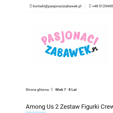
kontakt@pasjonacizabawek.pl
+48 512949
Kategorie
Pro
Top Model Kolorow
Kategorie
Promocje
CzuCzu
Czyta
Strona główna
Wiek 7 - 8 Lat
Among Us 2 Zestaw Figurki Cre