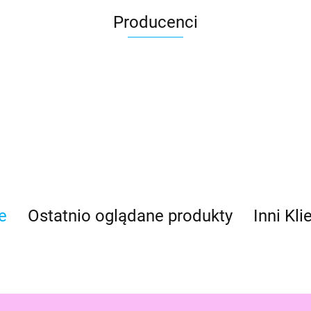
Producenci
Asmodee
e
Ostatnio oglądane produkty
Inni Kli
Basic Fun