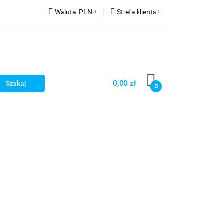
Waluta:
PLN
Strefa klienta
PLN
Zaloguj się
CZK
Zarejestruj się
EUR
Dodaj zgłoszenie
HUF
0,00 zł
0
Smart Games