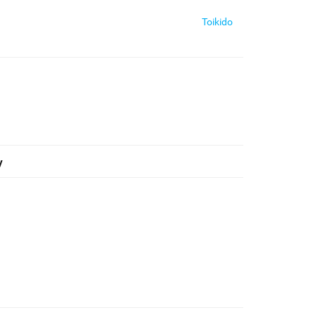
Toikido
y