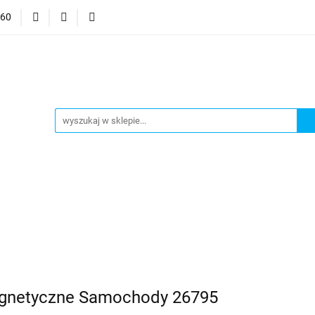
060
mocje
CzuCzu
Czytaj z Albikiem
Tommee Tippee
anki
Smart Games
j z Albikiem
Tommee Tippee
Top Model Kolorowanki
agnetyczne Samochody 26795