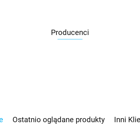
Producenci
Asmodee
e
Ostatnio oglądane produkty
Inni Kli
Basic Fun