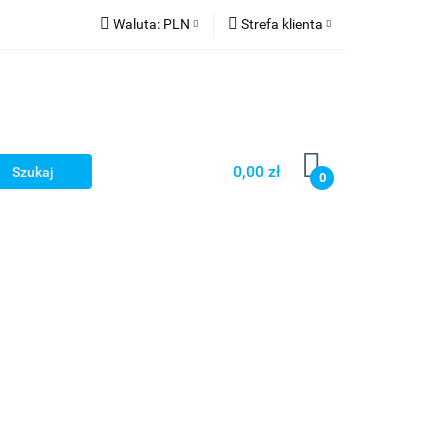
Waluta:
PLN
Strefa klienta
PLN
Zaloguj się
CZK
Zarejestruj się
EUR
Dodaj zgłoszenie
HUF
0,00 zł
0
Smart Games