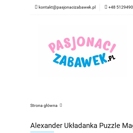
kontakt@pasjonacizabawek.pl
+48 512949
Kategorie
Pro
Top Model Kolorow
Kategorie
Promocje
CzuCzu
Czyta
Strona główna
Alexander Układanka Puzzle M