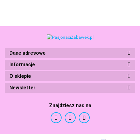
03642
Gra
14099
Planszowa
27419
Dane adresowe
Informacje
Boti
O sklepie
Newsletter
Znajdziesz nas na
Branded Toys