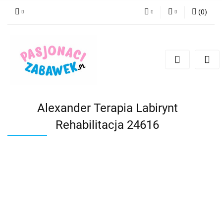
(
0
)
PLN
Zaloguj się
Zarejestruj się
CZK
Dodaj zgłoszenie
EUR
HUF
Alexander Terapia Labirynt
Rehabilitacja 24616