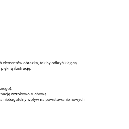
h elementów obrazka, tak by odkryć klejącą
iękną ilustrację.
knego).
rdynację wzrokowo-ruchową.
 ma niebagatelny wpływ na powstawanie nowych