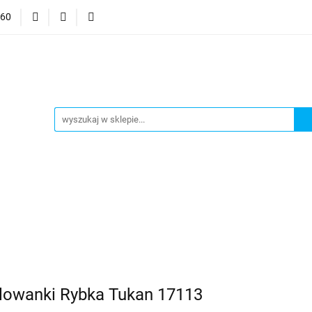
060
mocje
CzuCzu
Czytaj z Albikiem
Tommee Tippee
anki
Smart Games
j z Albikiem
Tommee Tippee
Top Model Kolorowanki
lowanki Rybka Tukan 17113