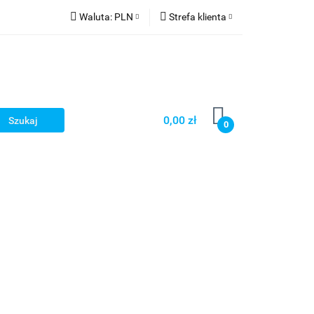
Waluta:
PLN
Strefa klienta
PLN
Zaloguj się
CZK
Zarejestruj się
EUR
Dodaj zgłoszenie
HUF
0,00 zł
0
Smart Games