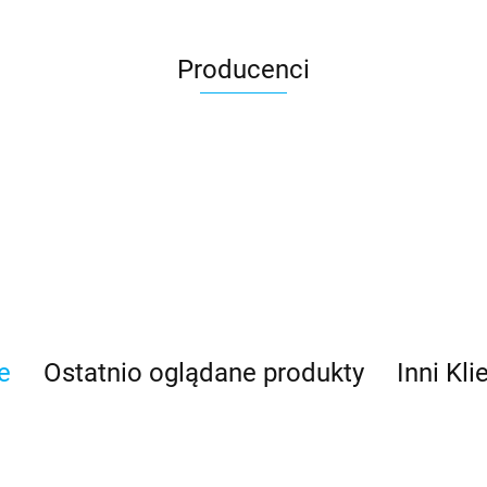
Producenci
Asmodee
e
Ostatnio oglądane produkty
Inni Kli
Basic Fun