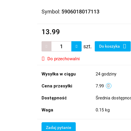
Symbol:
5906018017113
13.99
szt.
Do koszyka
Do przechowalni
Wysyłka w ciągu
24 godziny
Cena przesyłki
7.99
Dostępność
Średnia dostępn
Waga
0.15 kg
Zadaj pytanie