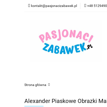
kontakt@pasjonacizabawek.pl
+48 512949
Kategorie
Pro
Top Model Kolorow
Kategorie
Promocje
CzuCzu
Czyta
Strona główna
Alexander Piaskowe Obrazki Ma