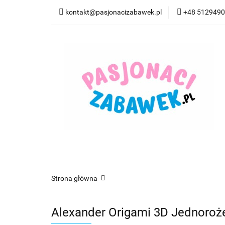
kontakt@pasjonacizabawek.pl
+48 512949
Kategorie
Pro
Top Model Kolorow
Kategorie
Promocje
CzuCzu
Czyta
Strona główna
Alexander Origami 3D Jednoroż