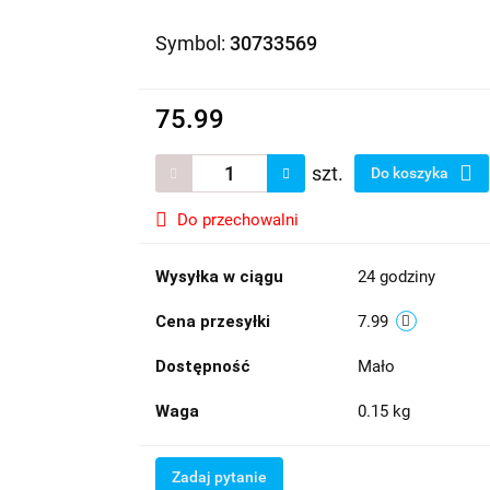
Symbol:
30733569
75.99
szt.
Do koszyka
Do przechowalni
Wysyłka w ciągu
24 godziny
Cena przesyłki
7.99
Dostępność
Mało
Waga
0.15 kg
Zadaj pytanie