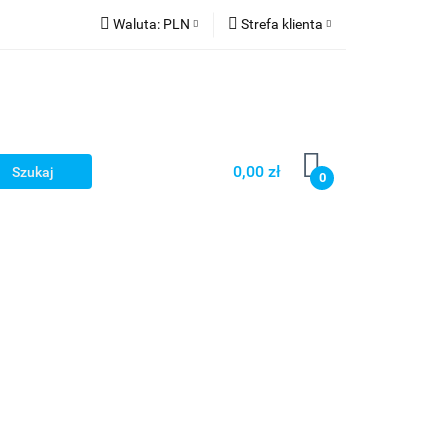
Waluta:
PLN
Strefa klienta
PLN
Zaloguj się
CZK
Zarejestruj się
EUR
Dodaj zgłoszenie
HUF
0,00 zł
0
Smart Games