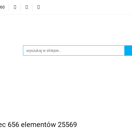
060
mocje
CzuCzu
Czytaj z Albikiem
Tommee Tippee
anki
Smart Games
j z Albikiem
Tommee Tippee
Top Model Kolorowanki
ec 656 elementów 25569