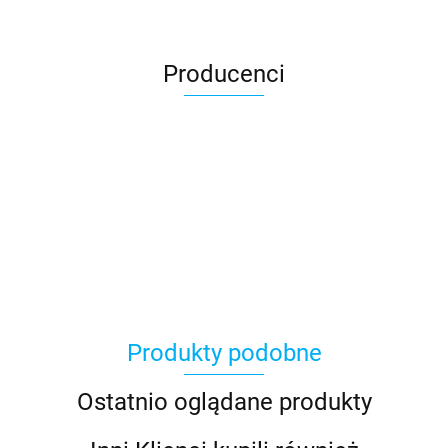
Producenci
Asmodee
Produkty podobne
Basic Fun
Ostatnio oglądane produkty