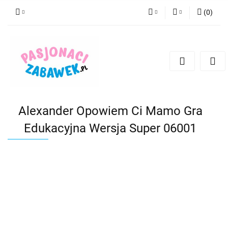
(
0
)
PLN
Zaloguj się
Zarejestruj się
CZK
Dodaj zgłoszenie
EUR
HUF
Alexander Opowiem Ci Mamo Gra
Edukacyjna Wersja Super 06001