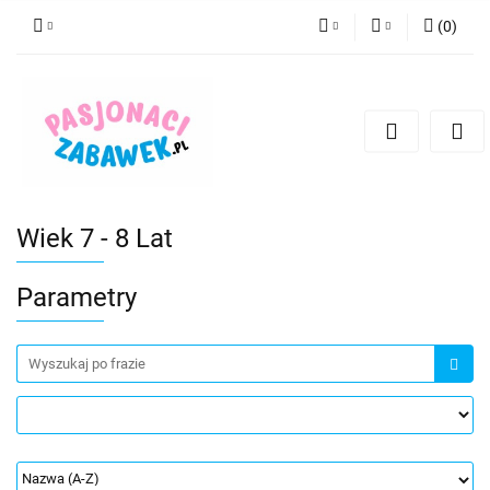
(
0
)
PLN
Zaloguj się
Zarejestruj się
CZK
Dodaj zgłoszenie
EUR
HUF
Wiek 7 - 8 Lat
Parametry