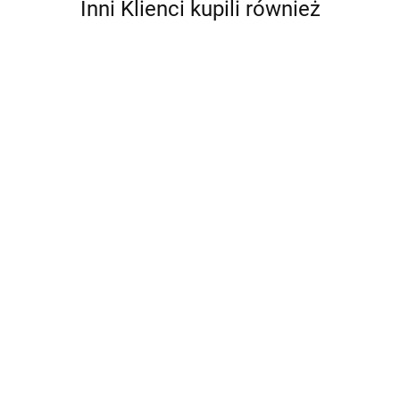
Inni Klienci kupili również
Bebble
Smart Games IQ
Smart Games IQ
Smart Games IQ Six
Flow IUVI Games
Quub IUVI Games
Pro IUVI Games
(PL)
(PL)
(PL)
76.99
55.99
57.99