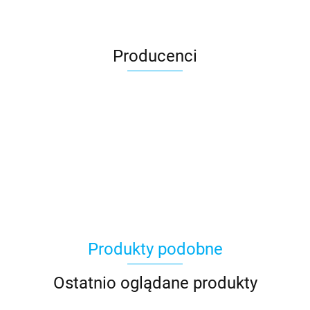
Producenci
Asmodee
Produkty podobne
Basic Fun
Ostatnio oglądane produkty