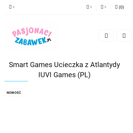
(
0
)
PLN
Zaloguj się
Zarejestruj się
CZK
Dodaj zgłoszenie
EUR
HUF
Smart Games Ucieczka z Atlantydy
IUVI Games (PL)
NOWOŚĆ